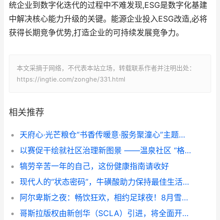
统企业到数字化迭代的过程中不难发现,ESG是数字化基建
中解决核心能力升级的关键。能源企业投入ESG改造,必将
获得长期竞争优势,打造企业的可持续发展竞争力。
本文采摘于网络，不代表本站立场，转载联系作者并注明出处：
https://ingtie.com/zonghe/331.html
相关推荐
天府心·光芒粮仓“书香传暖意·服务聚潼心”主题开放日活动圆满结束！
以赛促干绘就社区治理新图景 ——温泉社区 “格治有为 网聚民心” 年度总结路演圆满落幕
犒劳辛苦一年的自己，这份健康指南请收好
现代人的“状态密码”，牛磺酸助力保持最佳生活状态
阿尔卑斯之夜：畅饮狂欢，相约足球夜！8月雪山啤酒节激情开躁！
哥斯拉版权由新创华（SCLA）引进，将全面开展大陆地区授权业务