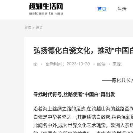
首页
生活
首页
>
综合
弘扬德化白瓷文化，推动“中国
无
•
更新时间：2023-10-20
•
阅读
•
来源：
——德化县长
寻找时代符号,丝路使者“中国白”再出发
沿着海上丝绸之路的足迹,在跨越山海的丝路画卷
白瓷是中华名瓷之一,其胎质洁白致密,釉色温润
此闻名中外,成为世界文化艺术瑰宝。欧洲人亲切