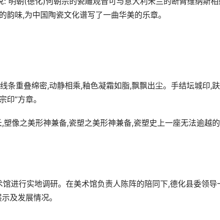
说:“明朝(德化)何朝宗的瓷雕观音可与意大利米兰的断臂维纳斯相
特的韵味,为中国陶瓷文化谱写了一曲华美的乐章。
线条重叠绵密,动静相乘,釉色凝霜如脂,飘飘出尘。手结坛城印,
宗印”方章。
,塑像之美形神兼备,瓷塑之美形神兼备,瓷塑史上一座无法逾越
美术馆进行实地调研。在美术馆负责人陈阵的陪同下,德化县委领导
展示及发展情况。