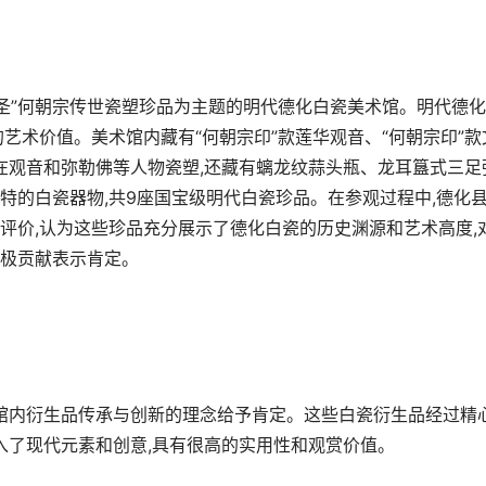
瓷圣”何朝宗传世瓷塑珍品为主题的明代德化白瓷美术馆。明代德
艺术价值。美术馆内藏有“何朝宗印”款莲华观音、“何朝宗印”款
自在观音和弥勒佛等人物瓷塑,还藏有螭龙纹蒜头瓶、龙耳簋式三足
特的白瓷器物,共9座国宝级明代白瓷珍品。在参观过程中,德化
评价,认为这些珍品充分展示了德化白瓷的历史渊源和艺术高度,
极贡献表示肯定。
对馆内衍生品传承与创新的理念给予肯定。这些白瓷衍生品经过精
入了现代元素和创意,具有很高的实用性和观赏价值。