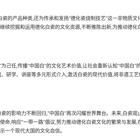
白瓷的产品种类,还为传承和发扬“德化瓷烧制技艺”这一非物质文
继续挖掘和运用德化白瓷的文化资源,不断推陈出新,为推动德化
”为己任,传播“中国白”的文化艺术价值,让社会重新认知“中国白”
流、研学、讲座等多元形式介入,激活白瓷的现代价值,将非遗工艺
瓷的影响力不断回归,“中国白”再次闪耀世界舞台。未来,白瓷观
命,响应“一带一路”倡议,努力推动德化白瓷文化的繁荣与发展,
展示一个现代大国的文化自信。