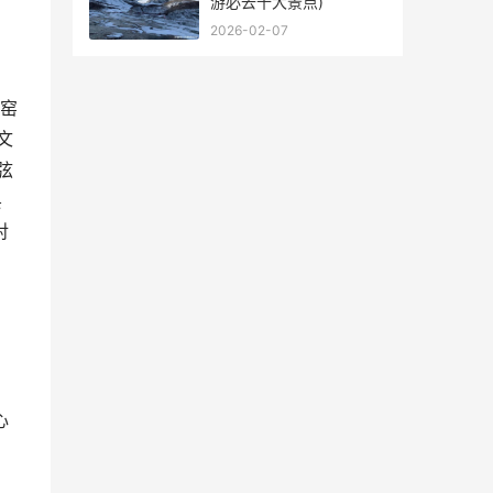
游必去十大景点)
2026-02-07
化窑
文
弦
县
对
心