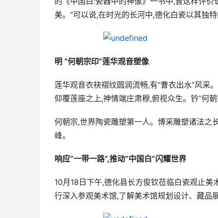
的《中国白:瓷器中的神像》一书中,曾这样评价
美。”可以说,在时光的长河中,德化白瓷以其独
明 “何朝宗印”莲华观音塑像
莲华观音衣袂褶纹圆润流畅,有“曹衣出水”风采。
仰覆莲座之上,神情端庄肃穆,俯视众生。钤“何朝
何朝宗,世界陶瓷雕塑第一人。博采雕塑诸法之长
峰。
响应“一带一路”,推动“中国白”闪耀世界
10月18日下午,德化县长方俊钦莅临白瓷观止
行深入参观美术馆,了解美术馆规划设计、藏品