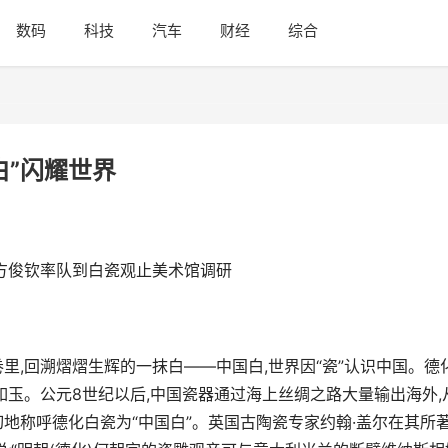
数码
科技
汽车
财经
综合
白”闪耀世界
方俊钦率队到白瓷观止美术馆调研
里,回溯熠熠生辉的一抹白——中国白,世界因“瓷”认识中国。德
如玉。公元8世纪以后,中国瓷器通过海上丝绸之路大量输出海外,
地称呼德化白瓷为“中国白”。英国古陶瓷专家约翰·盖尔在其所