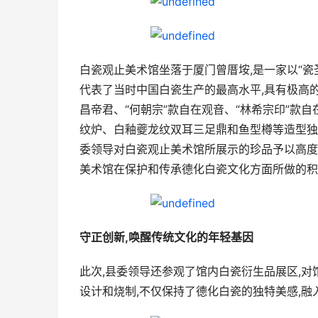
白瓷观止美术馆坐落于厦门曾厝垵,是一家以“
代表了当时中国白瓷生产的最高水平,具有极高的
昌帝君、“何朝宗”款自在观音、“林希宗印”款
纹炉、白釉夔龙纹双耳三足鼎和鱼型樽等造型独
委领导对白瓷观止美术馆所展示的珍品予以高度
美术馆在保护和传承德化白瓷文化方面所做的积
守正创新,唤醒传统文化的年轻基因
此次,县委领导还参观了馆内白瓷衍生品展区,
设计和烧制,不仅保持了德化白瓷的独特美感,融