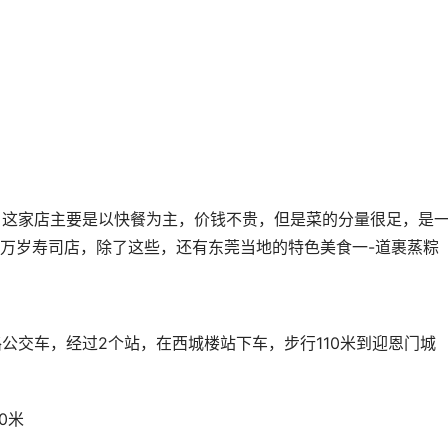
粉店，这家店主要是以快餐为主，价钱不贵，但是菜的分量很足，是
万岁寿司店，除了这些，还有东莞当地的特色美食一-道裹蒸粽
5a路公交车，经过2个站，在西城楼站下车，步行110米到迎恩门城
0米