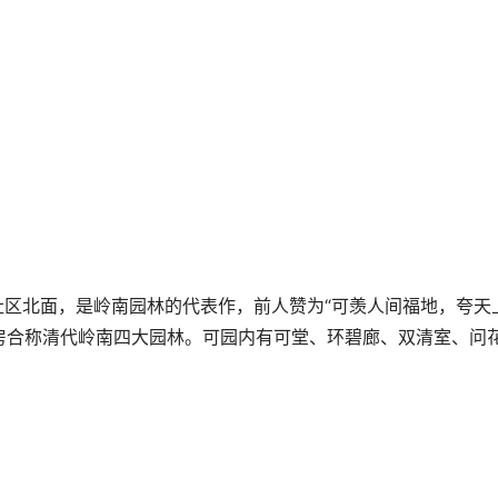
社区北面，是岭南园林的代表作，前人赞为“可羡人间福地，夸天
房合称清代岭南四大园林。可园内有可堂、环碧廊、双清室、问