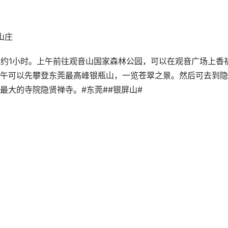
山庄
用餐约1小时。上午前往观音山国家森林公园，可以在观音广场上香
午可以先攀登东莞最高峰银瓶山，一览苍翠之景。然后可去到隐
最大的寺院隐贤禅寺。#东莞##银屏山#