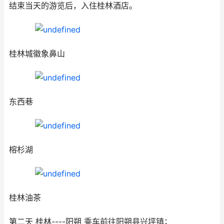
结束当天的游览后，入住桂林酒店。
桂林城徽象鼻山
东西巷
榕杉湖
桂林油茶
第二天 桂林----阳朔 乘车前往阳朔县兴坪镇；