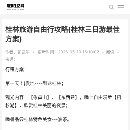
桂林旅游自由行攻略(桂林三日游最佳
方案)
作者：花凯乐
•
更新时间：2026-05-19 15:10:02
•
阅读
•
来源：
行程方案：
第一天 出发地----到达桂林；
观光内容：【象鼻山】、【东西巷】，晚上自由漫步【榕
杉湖】，欣赏桂林美丽的夜景；
晚餐品尝桂林特色美食---油茶。