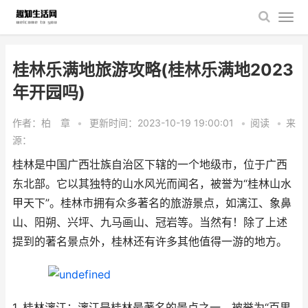
桂林乐满地旅游攻略(桂林乐满地2023
年开园吗)
作者：柏 章
•
更新时间：2023-10-19 19:00:01
•
阅读
•
来
源：
桂林是中国广西壮族自治区下辖的一个地级市，位于广西
东北部。它以其独特的山水风光而闻名，被誉为“桂林山水
甲天下”。桂林市拥有众多著名的旅游景点，如漓江、象鼻
山、阳朔、兴坪、九马画山、冠岩等。当然有！除了上述
提到的著名景点外，桂林还有许多其他值得一游的地方。
1. 桂林漓江：漓江是桂林最著名的景点之一，被誉为“百里