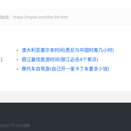
//ingtie.com/life/34.html
澳大利亚墨尔本时间(悉尼与中国时差几小时)
)
丽江最佳旅游时间(丽江必去4个景点)
摩托车自驾游(自己开一家卡丁车要多少钱)
080821号
XML地图