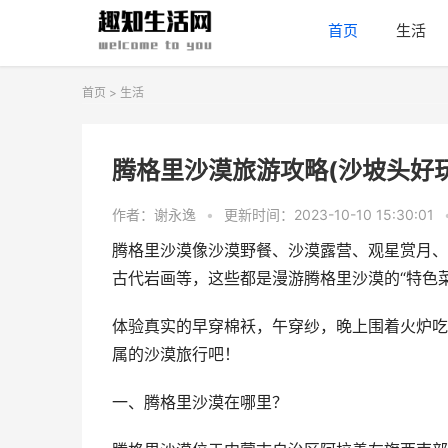
首页
生活
首页
>
生活
腾格里沙漠旅游攻略(沙坡头好
作者：谢永逸
•
更新时间：2023-10-10 15:30:01
腾格里沙漠像沙漠野餐、沙漠露营、观星赏月、沙
古代岩画等，这些都是漫游腾格里沙漠的“特色菜
体验真实的早穿棉袄，午穿纱，晚上围着火炉吃
属的沙漠旅行吧！
一、腾格里沙漠在哪里？