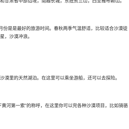
和甘肃省中部边境，南越长城，东抵贺兰山，西至雅布赖山。
9月份是是最好的旅游时间。春秋两季气温舒适，比较适合沙漠徒
星，沙漠冲浪。
沙漠里的天然湖泊。在这里可以乘坐游船，还可以去探险。
下黄河第一索”的称呼，在这里你可以完各种沙漠项目，比如骑骆