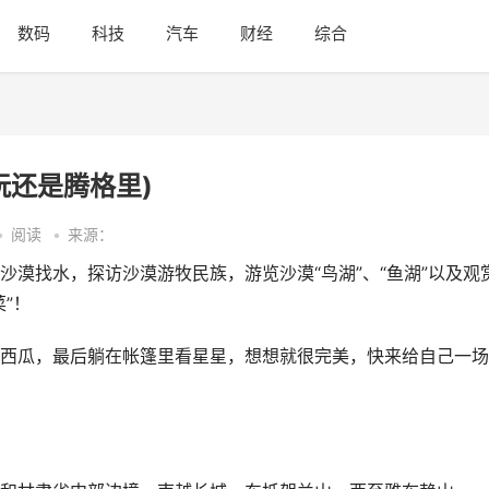
数码
科技
汽车
财经
综合
玩还是腾格里)
•
阅读
•
来源：
漠找水，探访沙漠游牧民族，游览沙漠“鸟湖”、“鱼湖”以及观
”！
西瓜，最后躺在帐篷里看星星，想想就很完美，快来给自己一场