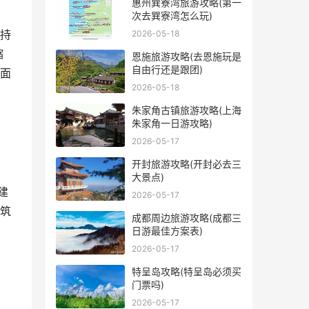
惠州巽寮湾旅游攻略(第一
次去巽寮湾怎么玩)
持
2026-05-18
缩
恩施旅游攻略(去恩施玩是
自由行还是跟团)
面
2026-05-18
朱家角古镇旅游攻略(上海
朱家角一日游攻略)
2026-05-17
开封旅游攻略(开封必去三
大景点)
建
2026-05-17
筑
成都周边旅游攻略(成都三
日游最佳方案表)
2026-05-17
特呈岛攻略(特呈岛必须买
门票吗)
2026-05-17