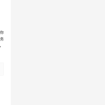
你
务
，