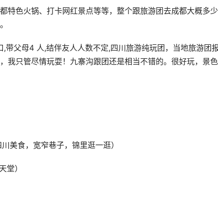
都特色火锅、打卡网红景点等等，整个跟旅游团去成都大概多少
。
,带父母4 人,结伴友人人数不定,四川旅游纯玩团，当地旅游团
，我只管尽情玩耍！九寨沟跟团还是相当不错的。很好玩，景色
四川美食，宽窄巷子，锦里逛一逛）
假天堂）