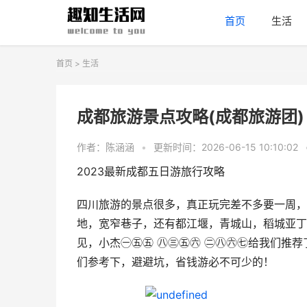
首页
生活
首页
>
生活
成都旅游景点攻略(成都旅游团)
作者：陈涵涵
•
更新时间：2026-06-15 10:10:02
2023最新成都五日游旅行攻略
四川旅游的景点很多，真正玩完差不多要一周，
地，宽窄巷子，还有都江堰，青城山，稻城亚丁
见，小杰㊀㊄㊄ ㊇㊂㊄㊅ ㊁㊇㊅㊆给我们推
们参考下，避避坑，省钱游必不可少的！