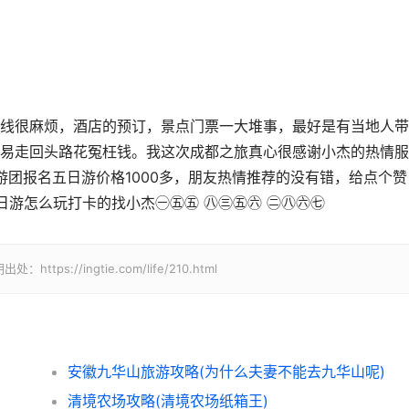
线很麻烦，酒店的预订，景点门票一大堆事，最好是有当地人带
易走回头路花冤枉钱。我这次成都之旅真心很感谢小杰的热情服
游团报名五日游价格1000多，朋友热情推荐的没有错，给点个赞
日游怎么玩打卡的找小杰㊀㊄㊄ ㊇㊂㊄㊅ ㊁㊇㊅㊆
//ingtie.com/life/210.html
安徽九华山旅游攻略(为什么夫妻不能去九华山呢)
)
清境农场攻略(清境农场纸箱王)