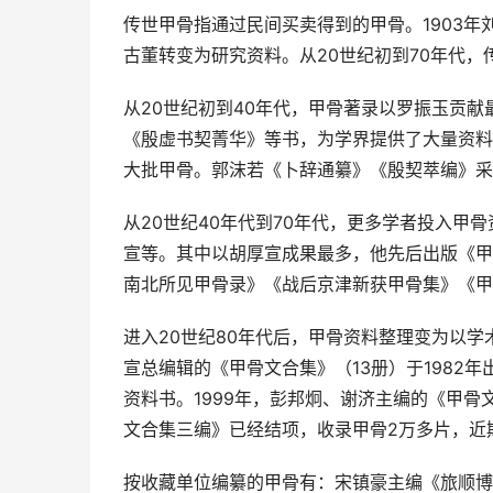
传世甲骨指通过民间买卖得到的甲骨。1903
古董转变为研究资料。从20世纪初到70年代
从20世纪初到40年代，甲骨著录以罗振玉贡
《殷虚书契菁华》等书，为学界提供了大量资料
大批甲骨。郭沫若《卜辞通纂》《殷契萃编》采
从20世纪40年代到70年代，更多学者投入
宣等。其中以胡厚宣成果最多，他先后出版《甲
南北所见甲骨录》《战后京津新获甲骨集》《甲
进入20世纪80年代后，甲骨资料整理变为以
宣总编辑的《甲骨文合集》（13册）于1982
资料书。1999年，彭邦炯、谢济主编的《甲骨
文合集三编》已经结项，收录甲骨2万多片，近
按收藏单位编纂的甲骨有：宋镇豪主编《旅顺博