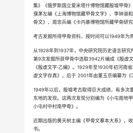
集》《俄罗斯国立爱米塔什博物馆藏殷墟甲骨》
濮茅左编《上海博物馆藏甲骨文字》、李钟淑和
骨文》、周忠兵编《卡内基博物馆所藏甲骨研究
考古发掘所得甲骨资料，按时间可以1949年为
从1928年到1937年，中央研究院历史语言研
第9次发掘所获甲骨中选取3942片编成《殷虚文
《殷虚文字·乙编》。1929年至1930年初河
虚文字存真》，后于 2001年由董玉京编纂为
1949年以后，殷墟考古取得巨大成绩，有多次重
东地的发现。这两次发现分别编为《小屯南地甲
小屯村中村南甲骨》。
近期出版的黄天树主编《甲骨文摹本大系》，收
书。