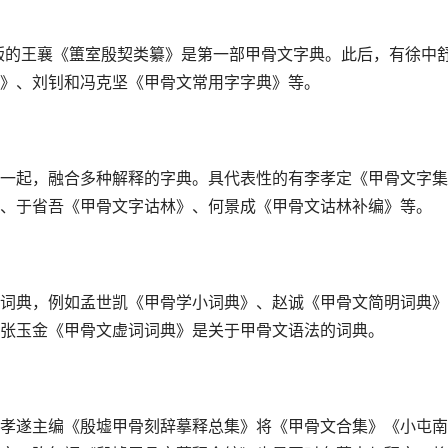
出版的王襄《簠室殷契类纂》是第一部甲骨文字典。此后，有徐中
》、刘钊和冯克坚《甲骨文常用字字典》等。
一起，融合多种解释的字典。具代表性的有李孝定《甲骨文字集
、于省吾《甲骨文字诂林》、何景成《甲骨文诂林补编》等。
词典，例如孟世凯《甲骨学小词典》、赵诚《甲骨文简明词典》
张玉金《甲骨文虚词词典》是关于甲骨文语法的词典。
孝遂主编《殷墟甲骨刻辞摹释总集》将《甲骨文合集》《小屯南