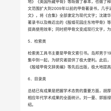
地》《英国所藏甲骨》等既做了摹本，也做了释
文范围扩大到2009年以前的甲骨著录书，几
文》，将《合集》全部隶定为现代文字；沈建华
著录书以及晚近出的《殷墟花园庄东地甲骨》等
提高使用效率；同时把甲骨文变成现行文字，为
5．检索类
检索类工具书主要是甲骨文索引书。岛邦男于1
集中到一起，为研究者提供了极大便利。此后，
《殷墟甲骨文辞类编》等先后出版，极大地提高
6．目录类
总结已有成果是把握学术态势的重要方面，胡厚
相应年代学术成果的全面统计。刘一曼、郭振禄
绍。