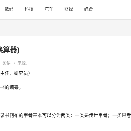
数码
科技
汽车
财经
综合
换算器)
•
阅读
•
来源：
主任、研究员）
书的编纂。
录书刊布的甲骨基本可以分为两类：一类是传世甲骨；一类是考