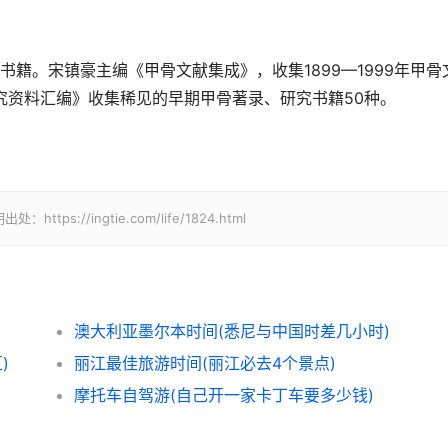
籍。宋镇豪主编《甲骨文献集成》，收集1899—1999年甲骨
究资料汇编》收集稀见的早期甲骨著录、研究书籍50种。
//ingtie.com/life/1824.html
澳大利亚墨尔本时间(悉尼与中国时差几小时)
)
丽江最佳旅游时间(丽江必去4个景点)
摩托车自驾游(自己开一家卡丁车要多少钱)