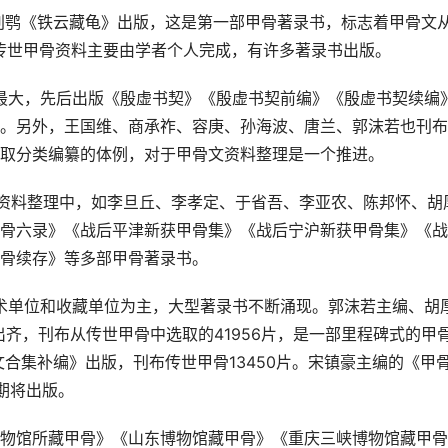
年刘鹗《铁云藏龟》出版，这是第一部甲骨著录书，标志着甲骨文
，传世甲骨资料主要由学者个人完成，有许多著录书出版。
献最大，先后出版《殷虚书契》《殷虚书契前编》《殷虚书契续编
。另外，王国维、商承祚、容庚、孙海波、唐兰、郭沫若也刊布
取分类编纂的体例，对于甲骨文资料整理是一个推进。
甲骨资料整理中，如李旦丘、李孝定、于省吾、李亚农、陈邦怀、胡
骨六录》《战后平津新获甲骨集》《战后宁沪新获甲骨集》《战
骨续存》等多部甲骨著录书。
学术单位和收藏单位为主，大型著录书不断涌现。郭沫若主编、胡
年出齐，刊布从传世甲骨中选取的41956片，是一部里程碑式的甲
文合集补编》出版，刊布传世甲骨13450片。宋镇豪主编的《甲
期将出版。
物馆所藏甲骨》《山东博物馆藏甲骨》《重庆三峡博物馆藏甲骨