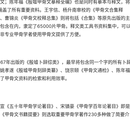
文；陈年福《殷墟甲骨文摹释全编》也是同时有摹本与释文，将
乎涵盖了所有重要资料。王宇信、杨升南审校的《甲骨文合集释
、曹锦炎《甲骨文校释总集》则将包括《合集》等原先出版的主
包含在内，隶定了65000片甲骨。释文类工具书资料集中，可
非专业甲骨学者使用甲骨文提供了方便。
967年出版的《殷墟卜辞综类》，最早将包含同一个字的所有卜
姚孝遂《殷墟甲骨刻辞类纂》、饶宗颐《甲骨文通检》、陈年福
了甲骨文资料的检索和利用效率。
宣《五十年甲骨学论著目》、宋镇豪《甲骨学百年论著目》即是
《甲骨文书籍提要》则选取重要甲骨学著作230多种做了简要介