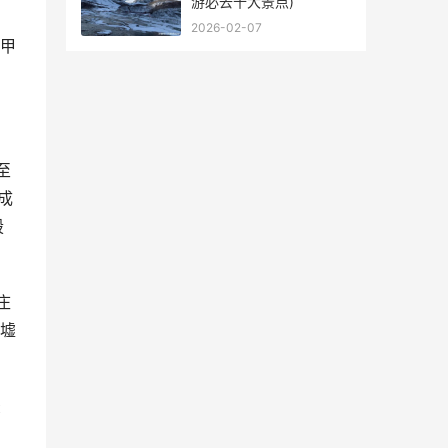
游必去十大景点)
、
2026-02-07
甲
至
成
殷
庄
墟
录