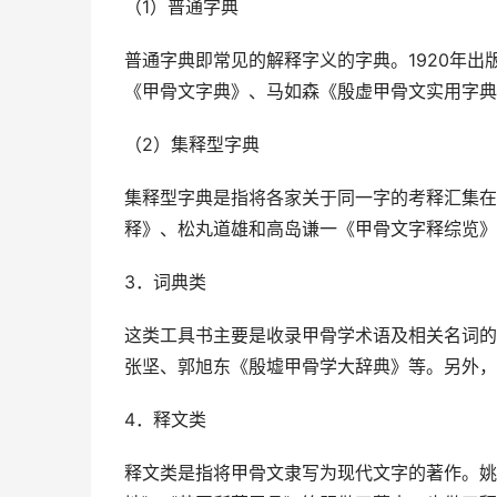
（1）普通字典
普通字典即常见的解释字义的字典。1920年
《甲骨文字典》、马如森《殷虚甲骨文实用字典
（2）集释型字典
集释型字典是指将各家关于同一字的考释汇集在
释》、松丸道雄和高岛谦一《甲骨文字释综览》
3．词典类
这类工具书主要是收录甲骨学术语及相关名词的
张坚、郭旭东《殷墟甲骨学大辞典》等。另外，
4．释文类
释文类是指将甲骨文隶写为现代文字的著作。姚