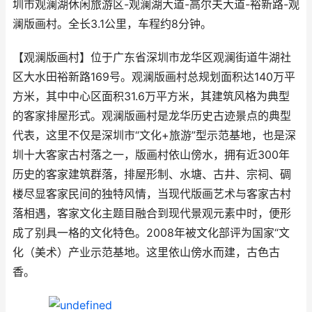
圳市观澜湖休闲旅游区-观澜湖大道-高尔夫大道-裕新路-观
澜版画村。全长3.1公里，车程约8分钟。
【观澜版画村】位于广东省深圳市龙华区观澜街道牛湖社
区大水田裕新路169号。观澜版画村总规划面积达140万平
方米，其中中心区面积31.6万平方米，其建筑风格为典型
的客家排屋形式。观澜版画村是龙华历史古迹景点的典型
代表，这里不仅是深圳市“文化+旅游”型示范基地，也是深
圳十大客家古村落之一，版画村依山傍水，拥有近300年
历史的客家建筑群落，排屋形制、水塘、古井、宗祠、碉
楼尽显客家民间的独特风情，当现代版画艺术与客家古村
落相遇，客家文化主题目融合到现代景观元素中时，便形
成了别具一格的文化特色。2008年被文化部评为国家“文
化（美术）产业示范基地。这里依山傍水而建，古色古
香。