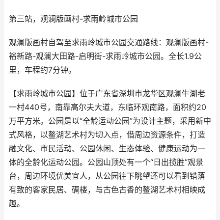
第三站，观澜版画村-求雨岭城市公园
观澜版画村自驾至求雨岭城市公园交通路线：观澜版画村-
裕新路-观澜大田路-启明街-求雨岭城市公园。全长1.9公
里，车程约7分钟。
【求雨岭城市公园】位于广东省深圳市龙华区观澜牛湖老
一村440号，南靠高尔夫大道，东临环观南路，面积约20
万平方米。公园是以“全龄运动公园”为设计主题，采用新中
式风格，以鳌湖艺术村为切入点，借周边资源条件，打造
融文化、市民活动、公园休闲、生态体验、健康运动为一
体的全龄化运动公园。公园山顶处有一个“日出揽胜”观景
台，周边环境优美宜人，从公园往下眺望还可以看到错落
有致的客家民居、碉楼，与古色古香的鳌湖艺术村相映成
趣。