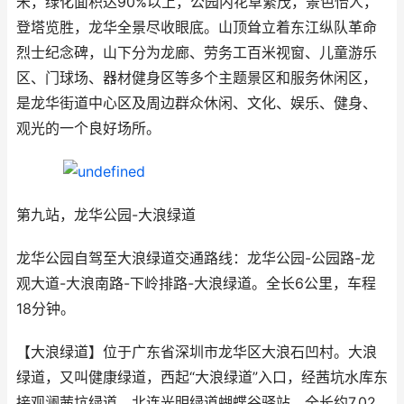
米，绿化面积达90%以上，公园内花草繁茂，景色怡人，
登塔览胜，龙华全景尽收眼底。山顶耸立着东江纵队革命
烈士纪念碑，山下分为龙廊、劳务工百米视窗、儿童游乐
区、门球场、器材健身区等多个主题景区和服务休闲区，
是龙华街道中心区及周边群众休闲、文化、娱乐、健身、
观光的一个良好场所。
第九站，龙华公园-大浪绿道
龙华公园自驾至大浪绿道交通路线：龙华公园-公园路-龙
观大道-大浪南路-下岭排路-大浪绿道。全长6公里，车程
18分钟。
【大浪绿道】位于广东省深圳市龙华区大浪石凹村。大浪
绿道，又叫健康绿道，西起“大浪绿道”入口，经茜坑水库东
接观澜茜坑绿道，北连光明绿道蝴蝶谷驿站，全长约7.02