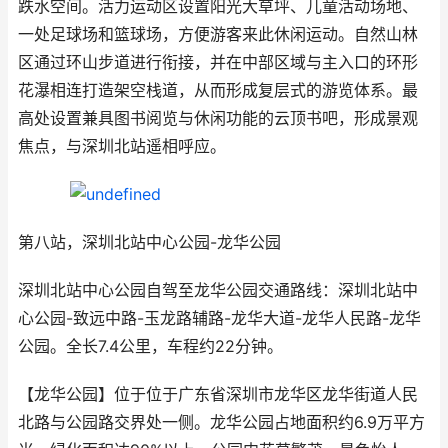
跌水空间。活力运动区设置阳光大草坪、儿童活动场地、
一处足球场和篮球场，方便游客来此休闲运动。自然山林
区通过环山步道进行衔接，并在中部区域与主入口的环形
花瀑相连打造架空栈道，从而形成复层式的游览体系。最
高处设置兼具图书阅览与休闲功能的云顶书吧，形成景观
焦点，与深圳北站遥相呼应。
第八站，深圳北站中心公园-龙华公园
深圳北站中心公园自驾至龙华公园交通路线：深圳北站中
心公园-致远中路-玉龙路辅路-龙华大道-龙华人民路-龙华
公园。全长7.4公里，车程约22分钟。
【龙华公园】位于位于广东省深圳市龙华区龙华街道人民
北路与公园路交界处一侧。龙华公园占地面积约6.9万平方