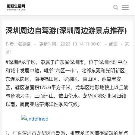
深圳周边自驾游(深圳周边游景点推荐)
作者：张德谱
•
更新时间：2023-10-14 11:00:01
•
阅读
•
来
源：
#深圳#龙华区，隶属于广东省深圳市，位于深圳地理中心
和城市发展中轴，毗邻“六区一市”，北邻东莞和光明新区，
东连龙岗区，南接福田区、罗湖区、南山区，西靠宝安
区，辖区总面积175.6平方千米。龙华区地形地貌上以丘陵
与台地为主，三面环山、依山傍水。龙华区地处北回归线
以南，属南亚热带海洋性季风气候。
1、广东深圳市龙华区自驾游，推荐龙华区值得游玩的景点