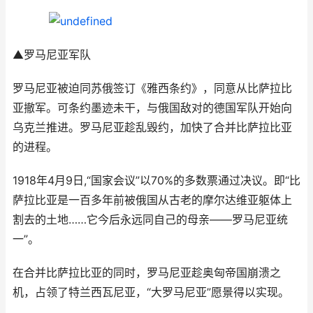
▲罗马尼亚军队
罗马尼亚被迫同苏俄签订《雅西条约》，同意从比萨拉比
亚撤军。可条约墨迹未干，与俄国敌对的德国军队开始向
乌克兰推进。罗马尼亚趁乱毁约，加快了合并比萨拉比亚
的进程。
1918年4月9日,“国家会议”以70%的多数票通过决议。即“比
萨拉比亚是一百多年前被俄国从古老的摩尔达维亚躯体上
割去的土地……它今后永远同自己的母亲——罗马尼亚统
一”。
在合并比萨拉比亚的同时，罗马尼亚趁奥匈帝国崩溃之
机，占领了特兰西瓦尼亚，“大罗马尼亚”愿景得以实现。