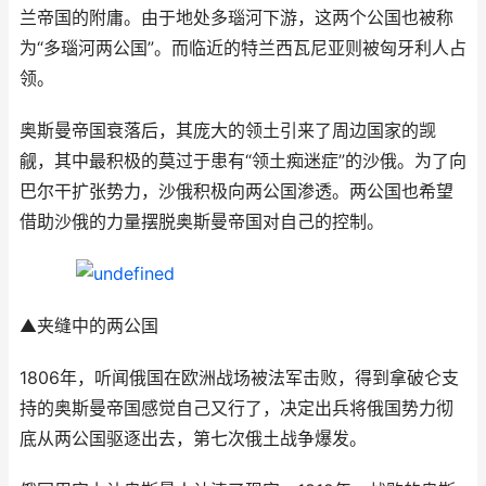
兰帝国的附庸。由于地处多瑙河下游，这两个公国也被称
为“多瑙河两公国”。而临近的特兰西瓦尼亚则被匈牙利人占
领。
奥斯曼帝国衰落后，其庞大的领土引来了周边国家的觊
觎，其中最积极的莫过于患有“领土痴迷症”的沙俄。为了向
巴尔干扩张势力，沙俄积极向两公国渗透。两公国也希望
借助沙俄的力量摆脱奥斯曼帝国对自己的控制。
▲夹缝中的两公国
1806年，听闻俄国在欧洲战场被法军击败，得到拿破仑支
持的奥斯曼帝国感觉自己又行了，决定出兵将俄国势力彻
底从两公国驱逐出去，第七次俄土战争爆发。