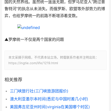
国的天然界线。虽然统一遥遥无期，但罗马尼亚人“跨过普
鲁特河”的执念从未消失。而俄罗斯、欧盟等外部势力的博
弈，也给罗摩统一的前路不断增添着变数。
▲罗摩统一不仅是两个国家的问题
本文采摘于网络，不代表本站立场，转载联系作者并注明出处：
https://ingtie.com/life/1219.html
相关推荐
三门峡旅行社(三门峡旅游团报价)
澳大利亚墨尔本时间(悉尼与中国时差几小时)
美国弗吉尼亚州时间(virginia在美国哪个时区)