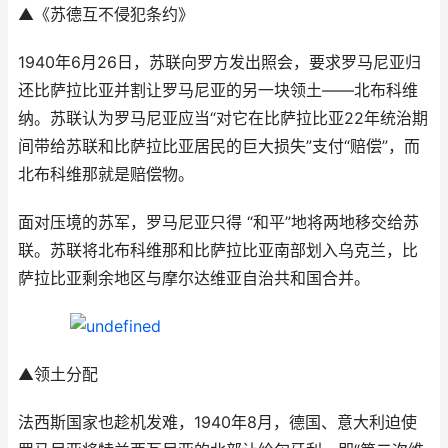
▲《苏德互不侵犯条约》
1940年6月26日，苏联向罗方发出照会，要求罗马尼亚归
还比萨拉比亚并割让罗马尼亚的另一块领土——北布科维
纳。苏联认为罗马尼亚应当“对它在比萨拉比亚22年统治期
间带给苏联和比萨拉比亚居民的巨大损失”支付“赔偿”，而
北布科维那就是赔偿物。
面对压境的苏军，罗马尼亚只得 “和平”地将两地移交给苏
联。苏联将北布科维那和比萨拉比亚南部划入乌克兰，比
萨拉比亚剩余地区与摩尔达维亚自治共和国合并。
▲领土分配
法西斯国家也趁机发难，1940年8月，德国、意大利迫使