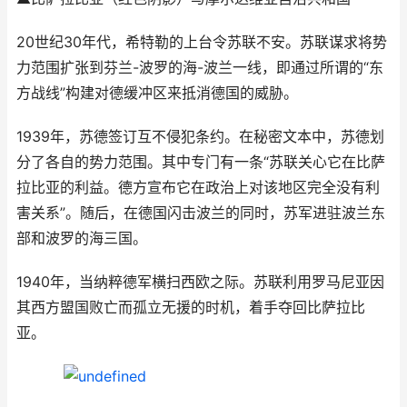
20世纪30年代，希特勒的上台令苏联不安。苏联谋求将势
力范围扩张到芬兰-波罗的海-波兰一线，即通过所谓的“东
方战线”构建对德缓冲区来抵消德国的威胁。
1939年，苏德签订互不侵犯条约。在秘密文本中，苏德划
分了各自的势力范围。其中专门有一条“苏联关心它在比萨
拉比亚的利益。德方宣布它在政治上对该地区完全没有利
害关系”。随后，在德国闪击波兰的同时，苏军进驻波兰东
部和波罗的海三国。
1940年，当纳粹德军横扫西欧之际。苏联利用罗马尼亚因
其西方盟国败亡而孤立无援的时机，着手夺回比萨拉比
亚。