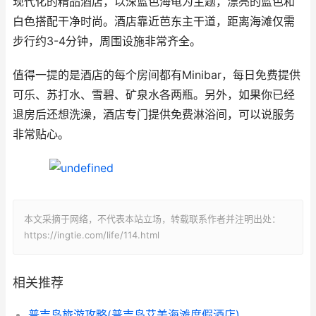
现代化的精品酒店，以深蓝色海龟为主题，漂亮的蓝色和
白色搭配干净时尚。酒店靠近芭东主干道，距离海滩仅需
步行约3-4分钟，周围设施非常齐全。
值得一提的是酒店的每个房间都有Minibar，每日免费提供
可乐、苏打水、雪碧、矿泉水各两瓶。另外，如果你已经
退房后还想洗澡，酒店专门提供免费淋浴间，可以说服务
非常贴心。
本文采摘于网络，不代表本站立场，转载联系作者并注明出处：
https://ingtie.com/life/114.html
相关推荐
普吉岛旅游攻略(普吉岛艾美海滩度假酒店)