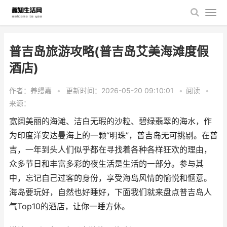
普吉岛旅游攻略(普吉岛艾美海滩度假
酒店)
作者：养缦嘉
•
更新时间：2026-05-20 09:10:01
•
阅读
•
来源：
宽阔美丽的海滩、洁白无瑕的沙粒、碧绿翡翠的海水，作
为印度洋安达曼海上的一颗“明珠”，普吉岛无可挑剔。在普
吉，一年到头人们似乎都在寻找着各种各样狂欢的理由，
众多节日和丰富多彩的夜生活是生活的一部分。参与其
中，忘记自己过客的身份，享受海岛风情的愉悦和惬意。
海岛要玩好，自然也好睡好，下面我们就来盘点普吉岛人
气Top10的酒店，让你一睡方休。