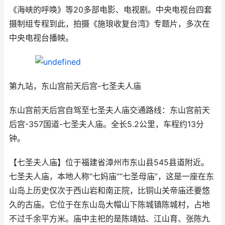
《海峡的呼唤》等20多部电影、电视剧。中央电视台四套
摄制组专程到此，拍摄《施琅收复台湾》专题片，多次在
中央电视台播映。
第九站，东山宫前天后宫-七圣夫人庙
东山宫前天后宫自驾至七圣夫人庙交通路线：东山宫前天
后宫-357国道-七圣夫人庙。全长5.2公里，车程约13分
钟。
【七圣夫人庙】位于福建省漳州市东山县545县道附近。
七圣夫人庙，本地人称“七妈庙”“七圣母庙”，这是一座在东
山岛上历史仅次于西山岩和南正院，比铜山关帝庙还要悠
久的古庙。它位于在东山岛大帽山下陈城镇陈城村，占地
不过千余平方米。庙中主祀的是陈靖姑、江山育、张陈九