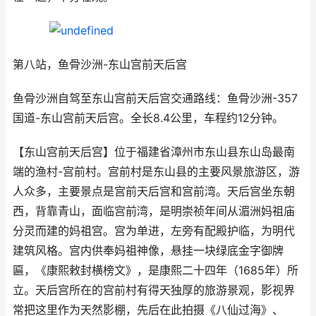
第八站，鱼骨沙洲-东山宫前天后宫
鱼骨沙洲自驾至东山宫前天后宫交通路线：鱼骨沙洲-357
国道-东山宫前天后宫。全长8.4公里，车程约12分钟。
【东山宫前天后宫】位于福建省漳州市东山县东山岛最南
端的渔村-宫前村。宫前村是东山县的主要风景旅游区，游
人众多，主要景点是宫前天后宫和宫前湾。天后宫坐东朝
西，背靠青山，面临宫前湾，是明崇祯年间从湄洲妈祖庙
分灵而建的妈祖宫。宫为单进，左旁有配殿护临，为明代
建筑风格。宫内供奉妈祖神像，悬挂一块绿底金字御牌
匾，《康熙敕封横榜文》，是康熙二十四年（1685年）所
立。天后宫所在的宫前村有得天独厚的旅游景观，影视界
常把这里作为天然影棚，先后在此拍摄《八仙过海》、