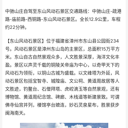
中驰山庄自驾至东山风动石景区交通路线：中驰山庄-疏港
路-庙前路-西铜路-东山风动石景区。全长12.9公里，车程
约22分钟。
【东山风动石景区】位于福建省漳州市东山县公园街234
号。风动石景区是漳州东山岛的主景区，总面积15万平方
米。东山自古自然景观众多，人文胜景深厚，海洋文化丰
盈。景区以声灵千载的铜陵关帝庙为中心，以奇甲天下的
风动石为领衔，以铜山古城为盛载。以文峰塔为外延，风
动石景区包括宝智寺、城隍庙、文公祠、黄道周故居等人
文胜迹，钓鳌台、石僧拜塔、虎崆滴玉等自然景观，还有
博物馆、黄道周纪念馆、碑廊、木栈道等新建景致。可谓
佛寺仙宫并列，楼馆亭台媲连，妙石灵泉星布，胜景获步
闽海南天。