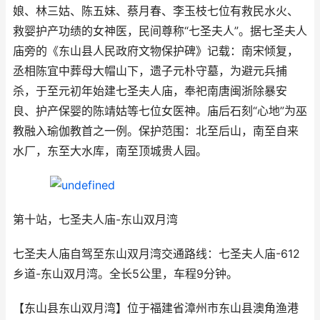
娘、林三姑、陈五妹、蔡月春、李玉枝七位有救民水火、
救婴护产功绩的女神医，民间尊称“七圣夫人”。据七圣夫人
庙旁的《东山县人民政府文物保护碑》记载：南宋倾复，
丞相陈宜中葬母大帽山下，遗子元朴守墓，为避元兵捕
杀，于至元初年始建七圣夫人庙，奉祀南唐闽浙除暴安
良、护产保婴的陈靖姑等七位女医神。庙后石刻“心地”为巫
教融入瑜伽教首之一例。保护范围：北至后山，南至自来
水厂，东至大水库，南至顶城贵人园。
第十站，七圣夫人庙-东山双月湾
七圣夫人庙自驾至东山双月湾交通路线：七圣夫人庙-612
乡道-东山双月湾。全长5公里，车程9分钟。
【东山县东山双月湾】位于福建省漳州市东山县澳角渔港