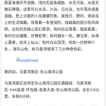
蔚蓝清澈风平浪静，湾内无鲨鱼威胁，水无污染，水底无
礁石障碍。这里可以水浴、沙浴、日光浴，也可荡舟或乘
游艇，登上对面的小岛摸螺钓鱼，或拾贝、野炊，体验岛
上的生活情趣。背靠着一条宽阔的、绿森森的固沙防风林
带。远处的苏峰山变幻莫测，有时白云笼罩，银装素裹；
有时白云缠腰，仿佛若带；有时烟水一色，拥玉翠，似海
上蓬莱，如天上仙山；有时白云冠顶，宛如一位婷婷少
女.，海天山色，给马銮湾增添了几分神奇色彩。
第四站，马銮湾景区-东山海湾公园
马銮湾景区自驾至东山海湾公园交通路线：马銮湾景
区-544县道-环岛路-金銮大道-东山海湾公园。全长3.8公
里，车程8分钟。