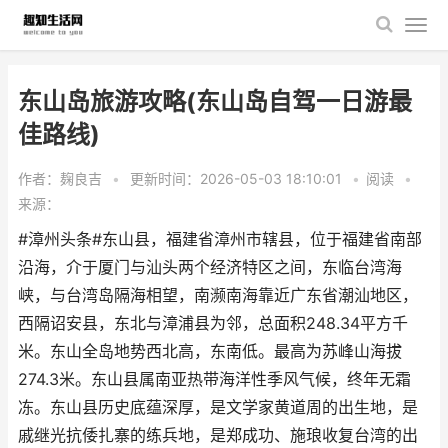
东山岛旅游攻略(东山岛自驾一日游最
佳路线)
作者：麹良吉
•
更新时间：2026-05-03 18:10:01
•
阅读
•
来源：
#漳州头条#东山县，福建省漳州市辖县，位于福建省南部
沿海，介于厦门与汕头两个经济特区之间，东临台湾海
峡，与台湾岛隔海相望，南濒南海靠近广东省潮汕地区，
西隔诏安县，东北与漳浦县为邻，总面积248.34平方千
米。东山全岛地势西北高，东南低。最高为苏峰山海拔
274.3米。东山县属南亚热带海洋性季风气候，终年无霜
冻。东山县历史底蕴深厚，是文学家黄道周的出生地，是
戚继光抗倭扎寨的练兵地，是郑成功、施琅收复台湾的出