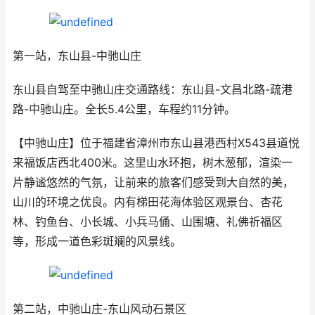
第一站，东山县-中驰山庄
东山县自驾至中驰山庄交通路线：东山县-文昌北路-疏港
路-中驰山庄。全长5.4公里，车程约11分钟。
【中驰山庄】位于福建省漳州市东山县港西村X543县道悦
来福饭店西北400米。这里山水环抱，树木葱郁，渲染一
片静谧悠然的气氛，让前来的旅客们感受到大自然的美，
山川的环境之优良。内有梯田花海体验区观景台、杏花
林、钓鱼台、小长城、小兵马俑、山围塘、礼佛祈福区
等，形成一道色彩斑斓的风景线。
第二站，中驰山庄-东山风动石景区