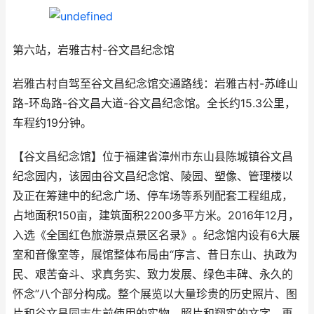
第六站，岩雅古村-谷文昌纪念馆
岩雅古村自驾至谷文昌纪念馆交通路线：岩雅古村-苏峰山
路-环岛路-谷文昌大道-谷文昌纪念馆。全长约15.3公里，
车程约19分钟。
【谷文昌纪念馆】位于福建省漳州市东山县陈城镇谷文昌
纪念园内，该园由谷文昌纪念馆、陵园、塑像、管理楼以
及正在筹建中的纪念广场、停车场等系列配套工程组成，
占地面积150亩，建筑面积2200多平方米。2016年12月，
入选《全国红色旅游景点景区名录》。纪念馆内设有6大展
室和音像室等，展馆整体布局由“序言、昔日东山、执政为
民、艰苦奋斗、求真务实、致力发展、绿色丰碑、永久的
怀念”八个部分构成。整个展览以大量珍贵的历史照片、图
片和谷文昌同志生前使用的实物、照片和翔实的文字，再