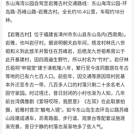
东山海湾公园自驾至岩雅古村交通路线：东山海湾公园-环
岛路-苏峰山路-岩雅古村。全长约10.4公里，车程约18分
钟。
【岩雅古村】位于福建省漳州市东山县东山岛内(西南角)。
岩雅，也叫岩仔村。据说明朝天启年间，梧龙村林氏八世
祖和义到此放羊并暂住在苏峰岩，后梧龙九世祖希周公于
此开基建村，因四周遍生野竹，所以村名为“竹村”。岩仔林
氏祖祠“申锡堂”建于清乾隆八年，繁行至今连同散居在冬古
等地的已有六七百人口。前些年，因交通等原因现村民基
本外迁至冬古一带，几百多人口的村落只剩二十余名老人
固守家园。时过境迁，昔日封闭的小村也渐为人知，几年
前台湾偶像剧《爱呀哎呀，我愿意》《左耳》在此取景拍
摄，岩雅村首次“触电入镜”。如今东山岛生态环岛公路苏峰
山段建成通车，沥青路面、步行道、观景台等配套设施逐
渐完善，昔日宁静的村落也渐渐地多了些人气。