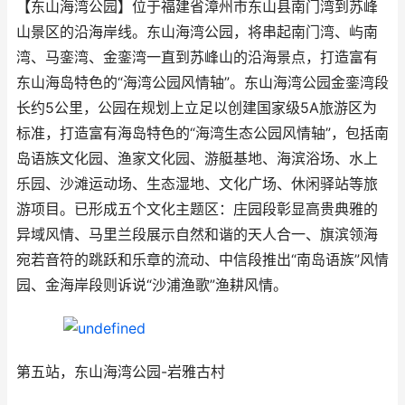
【东山海湾公园】位于福建省漳州市东山县南门湾到苏峰
山景区的沿海岸线。东山海湾公园，将串起南门湾、屿南
湾、马銮湾、金銮湾一直到苏峰山的沿海景点，打造富有
东山海岛特色的“海湾公园风情轴”。东山海湾公园金銮湾段
长约5公里，公园在规划上立足以创建国家级5A旅游区为
标准，打造富有海岛特色的“海湾生态公园风情轴”，包括南
岛语族文化园、渔家文化园、游艇基地、海滨浴场、水上
乐园、沙滩运动场、生态湿地、文化广场、休闲驿站等旅
游项目。已形成五个文化主题区：庄园段彰显高贵典雅的
异域风情、马里兰段展示自然和谐的天人合一、旗滨领海
宛若音符的跳跃和乐章的流动、中信段推出“南岛语族”风情
园、金海岸段则诉说“沙浦渔歌”渔耕风情。
第五站，东山海湾公园-岩雅古村