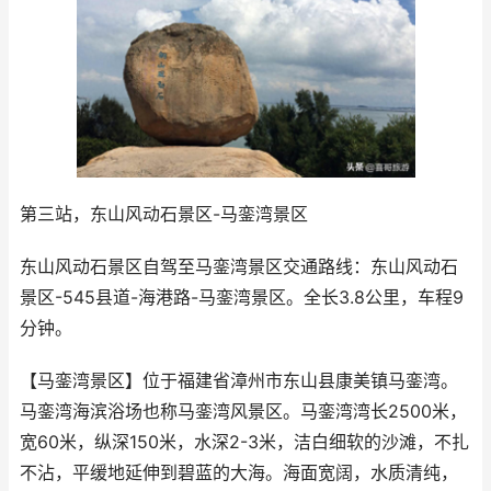
第三站，东山风动石景区-马銮湾景区
东山风动石景区自驾至马銮湾景区交通路线：东山风动石
景区-545县道-海港路-马銮湾景区。全长3.8公里，车程9
分钟。
【马銮湾景区】位于福建省漳州市东山县康美镇马銮湾。
马銮湾海滨浴场也称马銮湾风景区。马銮湾湾长2500米，
宽60米，纵深150米，水深2-3米，洁白细软的沙滩，不扎
不沾，平缓地延伸到碧蓝的大海。海面宽阔，水质清纯，