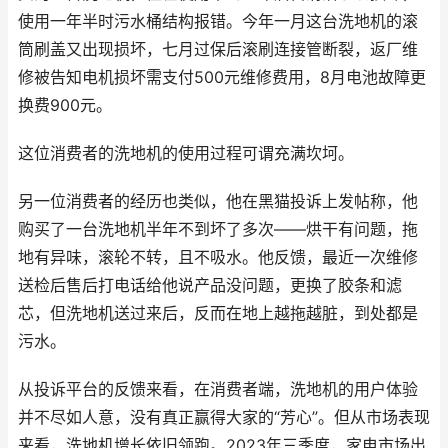
使用一年半时污水桶结构报错。今年一月这台洗地机的滚
筒刷盖又出现损坏，七月过保后滚刷连接管断裂，返厂维
修被告知电机损坏需支付500元维修费用，8月电池故障更
换费900元。
这位消费者的洗地机的使用过程可谓充满坎坷。
另一位消费者的经历也类似，他在黑猫投诉上发帖称，他
购买了一台洗地机半年不到坏了多次——烘干有问题，拖
地有异味，滚轮不转，且不吸水。他反馈，最近一次维修
送检后售后打电话给他说产品没问题，更换了胶条和滤
芯，但洗地机送过来后，反而在地上越拖越脏，到处都是
污水。
从投诉平台的反馈来看，在消费者端，洗地机的用户体验
并不尽如人意，没有真正赢得大家的“芳心”。但从市场表现
来看，洗地机增长依旧领跑。2023年三季度，家电市场出