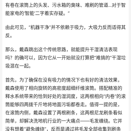
有卷在滚筒上的头发、污水箱的臭味、难刷的管道...对于智
能家电的‘智能’二字着实存疑。”
由此可见，“机器干净”并不依赖于吸力，大吸力反而适得其
反。
那么，戴森跳出这个传统思路，就能提升干湿清洁表现
吗？的确可以，因为它从一开始就没打算把“难搞的”干湿垃
圾混在一起。
首先，为了确保在没有吸力的情况下也有好的清洁效果，
戴森使用了相向旋转的高密度超细纤维滚筒。搭配精准的
释水系统带来的恰到好处的湿润度，这两根相向“内卷”的滚
筒能够四两拨千斤地将地面污垢都卷走。值得一提的是，
在滚筒内侧，戴森设置了两根刷条，这两根尼龙刷条看似
简单，却解决洗地机行业的一大痛点——毛发缠绕。它并
没有想着“避免缠绕”，反而是通过将毛发全部收集到刷条