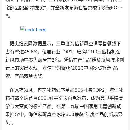
宅部品配套“精龙奖”，并全新发布海信智慧楼宇系统ECO-
B。
据奥维云网数据显示，三季度海信新风空调零售额线下
占有率达45.6%，位居行业TOP1；璀璨C310三匹柜机在
新风市场中零售额居前2名。凭借在产品品质及新风技术创
新上的突出表现，海信空调斩获“2023中国冷暖智造”品
牌、产品双项大奖。
在冰箱领域，容声冰箱线下单品506排名TOP2；海信冰
箱打造全球首台600L纯平全嵌白色冰箱，成为兼具平隐美
学与大空间的标杆产品。在第十九届中国家用电器创新成
果推介中，海信璀璨真空冰箱503荣获“年度产品创新成果
奖”。